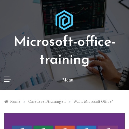
Ga
naar
de
inhoud
Microsoft-office-
training
Menu
»
»
Home
Cursussen/trainingen
Wat is Microsoft Office?