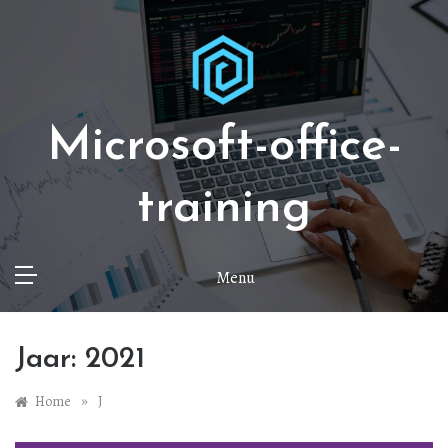
Ga
naar
de
inhoud
Microsoft-office-
training
Menu
Jaar:
2021
»
Home
J